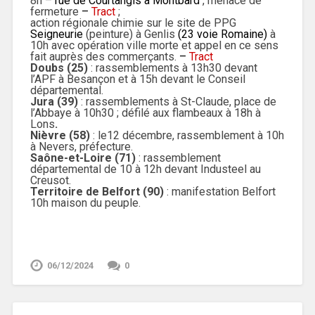
8h –
rue de Courtangis à Montbard
, menacé de
fermeture
–
Tract
;
action régionale chimie sur le site de PPG
Seigneurie
(peinture) à Genlis
(23 voie Romaine)
à
10h avec opération ville morte et appel en ce sens
fait auprès des commerçants.
–
Tract
Doubs (25)
: rassemblements à 13h30 devant
l’APF à Besançon et à 15h devant le Conseil
départemental.
Jura (39)
: rassemblements à St-Claude, place de
l’Abbaye à 10h30 ; défilé aux flambeaux à 18h à
Lons
.
Nièvre (58)
: le12 décembre, rassemblement à 10h
à Nevers, préfecture.
Saône-et-Loire (71)
: rassemblement
départemental de 10 à 12h devant Industeel au
Creusot.
Territoire de Belfort (90)
: manifestation Belfort
10h maison du peuple.
06/12/2024
0