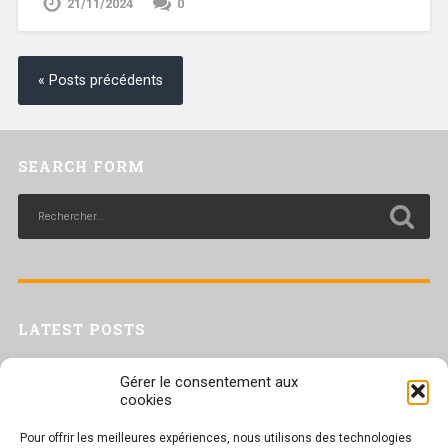
21/11/2024
0
« Posts précédents
SEARCH FORM
LATEST POSTS
Livret inaptitude
Gérer le consentement aux
Trac confédéral sur les situations de travail par forte chaleur
cookies
[Livret CGT] Changement climatique et travail : des leviers pour agir
Pour offrir les meilleures expériences, nous utilisons des technologies
Séance plénière du CESER du 23 juin 2026