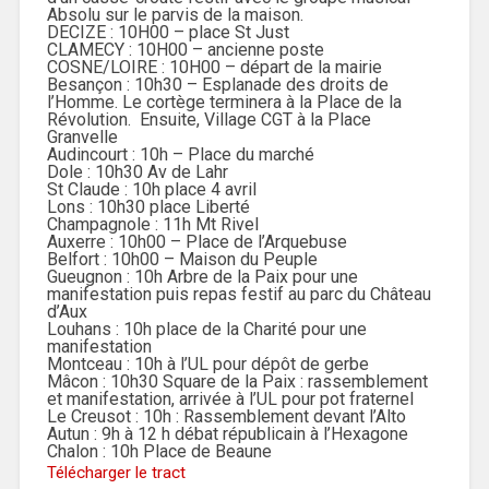
Absolu sur le parvis de la maison.
DECIZE : 10H00 – place St Just
CLAMECY : 10H00 – ancienne poste
COSNE/LOIRE : 10H00 – départ de la mairie
Besançon : 10h30 – Esplanade des droits de
l’Homme. Le cortège terminera à la Place de la
Révolution. Ensuite, Village CGT à la Place
Granvelle
Audincourt : 10h – Place du marché
Dole : 10h30 Av de Lahr
St Claude : 10h place 4 avril
Lons : 10h30 place Liberté
Champagnole : 11h Mt Rivel
Auxerre : 10h00 – Place de l’Arquebuse
Belfort : 10h00 – Maison du Peuple
Gueugnon : 10h Arbre de la Paix pour une
manifestation puis repas festif au parc du Château
d’Aux
Louhans : 10h place de la Charité pour une
manifestation
Montceau : 10h à l’UL pour dépôt de gerbe
Mâcon : 10h30 Square de la Paix : rassemblement
et manifestation, arrivée à l’UL pour pot fraternel
Le Creusot : 10h : Rassemblement devant l’Alto
Autun : 9h à 12 h débat républicain à l’Hexagone
Chalon : 10h Place de Beaune
Télécharger le tract