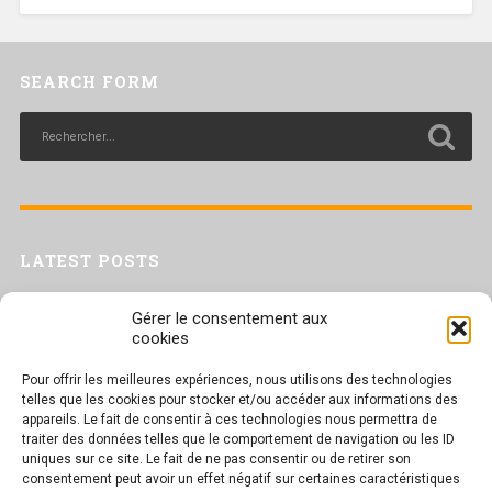
SEARCH FORM
LATEST POSTS
Livret inaptitude
Gérer le consentement aux
Trac confédéral sur les situations de travail par forte chaleur
cookies
[Livret CGT] Changement climatique et travail : des leviers pour agir
Pour offrir les meilleures expériences, nous utilisons des technologies
Séance plénière du CESER du 23 juin 2026
telles que les cookies pour stocker et/ou accéder aux informations des
Tract UD 25 — Une nouvelle attaque contre nos droits : les arrêts
appareils. Le fait de consentir à ces technologies nous permettra de
maladie
traiter des données telles que le comportement de navigation ou les ID
uniques sur ce site. Le fait de ne pas consentir ou de retirer son
consentement peut avoir un effet négatif sur certaines caractéristiques