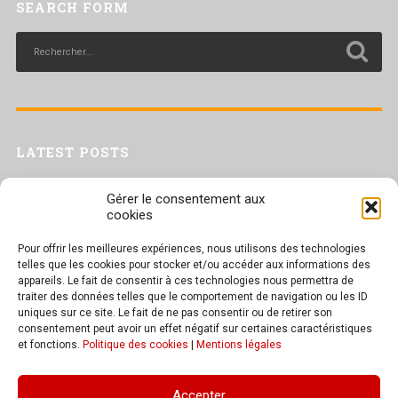
SEARCH FORM
LATEST POSTS
Livret inaptitude
Gérer le consentement aux
Trac confédéral sur les situations de travail par forte chaleur
cookies
[Livret CGT] Changement climatique et travail : des leviers pour agir
Pour offrir les meilleures expériences, nous utilisons des technologies
Séance plénière du CESER du 23 juin 2026
telles que les cookies pour stocker et/ou accéder aux informations des
Tract UD 25 — Une nouvelle attaque contre nos droits : les arrêts
appareils. Le fait de consentir à ces technologies nous permettra de
maladie
traiter des données telles que le comportement de navigation ou les ID
uniques sur ce site. Le fait de ne pas consentir ou de retirer son
consentement peut avoir un effet négatif sur certaines caractéristiques
et fonctions.
Politique des cookies
|
Mentions légales
TEXT WIDGET
Accepter