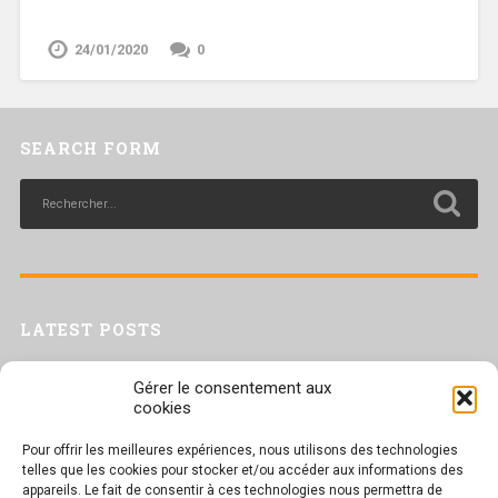
24/01/2020
0
SEARCH FORM
LATEST POSTS
Livret inaptitude
Gérer le consentement aux
Trac confédéral sur les situations de travail par forte chaleur
cookies
[Livret CGT] Changement climatique et travail : des leviers pour agir
Pour offrir les meilleures expériences, nous utilisons des technologies
Séance plénière du CESER du 23 juin 2026
telles que les cookies pour stocker et/ou accéder aux informations des
Tract UD 25 — Une nouvelle attaque contre nos droits : les arrêts
appareils. Le fait de consentir à ces technologies nous permettra de