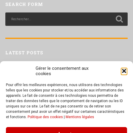
SEARCH FORM
LATEST POSTS
Livret inaptitude
Gérer le consentement aux
Trac confédéral sur les situations de travail par forte chaleur
cookies
[Livret CGT] Changement climatique et travail : des leviers pour agir
Pour offrir les meilleures expériences, nous utilisons des technologies
Séance plénière du CESER du 23 juin 2026
telles que les cookies pour stocker et/ou accéder aux informations des
Tract UD 25 — Une nouvelle attaque contre nos droits : les arrêts
appareils. Le fait de consentir à ces technologies nous permettra de
maladie
traiter des données telles que le comportement de navigation ou les ID
uniques sur ce site. Le fait de ne pas consentir ou de retirer son
consentement peut avoir un effet négatif sur certaines caractéristiques
et fonctions.
Politique des cookies
|
Mentions légales
TEXT WIDGET