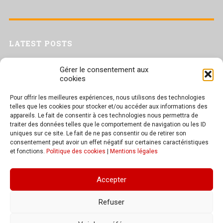
LATEST POSTS
Livret inaptitude
Gérer le consentement aux
Trac confédéral sur les situations de travail par forte chaleur
cookies
[Livret CGT] Changement climatique et travail : des leviers pour agir
Pour offrir les meilleures expériences, nous utilisons des technologies
Séance plénière du CESER du 23 juin 2026
telles que les cookies pour stocker et/ou accéder aux informations des
Tract UD 25 — Une nouvelle attaque contre nos droits : les arrêts
appareils. Le fait de consentir à ces technologies nous permettra de
maladie
traiter des données telles que le comportement de navigation ou les ID
uniques sur ce site. Le fait de ne pas consentir ou de retirer son
consentement peut avoir un effet négatif sur certaines caractéristiques
et fonctions.
Politique des cookies
|
Mentions légales
TEXT WIDGET
Accepter
These widgets are displayed because you haven't added any widgets of
your own yet. You can do so at Appearance > Widgets in the WordPress
Refuser
settings.