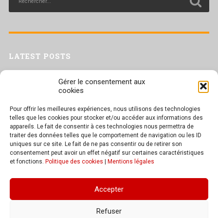
LATEST POSTS
Livret inaptitude
Gérer le consentement aux
Trac confédéral sur les situations de travail par forte chaleur
cookies
[Livret CGT] Changement climatique et travail : des leviers pour agir
Pour offrir les meilleures expériences, nous utilisons des technologies
Séance plénière du CESER du 23 juin 2026
telles que les cookies pour stocker et/ou accéder aux informations des
Tract UD 25 — Une nouvelle attaque contre nos droits : les arrêts
appareils. Le fait de consentir à ces technologies nous permettra de
maladie
traiter des données telles que le comportement de navigation ou les ID
uniques sur ce site. Le fait de ne pas consentir ou de retirer son
consentement peut avoir un effet négatif sur certaines caractéristiques
et fonctions.
Politique des cookies
|
Mentions légales
TEXT WIDGET
Accepter
These widgets are displayed because you haven't added any widgets of
your own yet. You can do so at Appearance > Widgets in the WordPress
Refuser