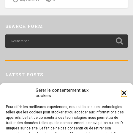
SEARCH FORM
LATEST POSTS
Livret inaptitude
Gérer le consentement aux
Trac confédéral sur les situations de travail par forte chaleur
cookies
[Livret CGT] Changement climatique et travail : des leviers pour agir
Pour offrir les meilleures expériences, nous utilisons des technologies
Séance plénière du CESER du 23 juin 2026
telles que les cookies pour stocker et/ou accéder aux informations des
Tract UD 25 — Une nouvelle attaque contre nos droits : les arrêts
appareils. Le fait de consentir à ces technologies nous permettra de
maladie
traiter des données telles que le comportement de navigation ou les ID
uniques sur ce site. Le fait de ne pas consentir ou de retirer son