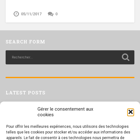
05/11/2017
0
SEARCH FORM
LATEST POSTS
Livret inaptitude
Gérer le consentement aux
Trac confédéral sur les situations de travail par forte chaleur
cookies
[Livret CGT] Changement climatique et travail : des leviers pour agir
Pour offrir les meilleures expériences, nous utilisons des technologies
Séance plénière du CESER du 23 juin 2026
telles que les cookies pour stocker et/ou accéder aux informations des
Tract UD 25 — Une nouvelle attaque contre nos droits : les arrêts
appareils. Le fait de consentir à ces technologies nous permettra de