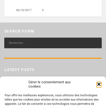
06/10/2017
0
SEARCH FORM
LATEST POSTS
Livret inaptitude
Gérer le consentement aux
Trac confédéral sur les situations de travail par forte chaleur
cookies
[Livret CGT] Changement climatique et travail : des leviers pour agir
Pour offrir les meilleures expériences, nous utilisons des technologies
Séance plénière du CESER du 23 juin 2026
telles que les cookies pour stocker et/ou accéder aux informations des
Tract UD 25 — Une nouvelle attaque contre nos droits : les arrêts
appareils. Le fait de consentir à ces technologies nous permettra de