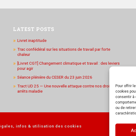
LATEST POSTS
Livret inaptitude
Trac confédéral sur les situations de travail par forte
chaleur
[Livret CGT] Changement climatique et travail : des leviers
pour agir
Séance plénière du CESER du 23 juin 2026
Tract UD 25 — Une nouvelle attaque contre nos droits : les
Pour offrir 
arrêts maladie
cookies pour
consentir à 
comportement
ou de retire
caractéristi
gales, infos & utilisation des cookies
Ac