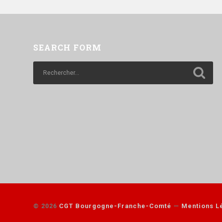
SEARCH FORM
© 2026
CGT Bourgogne-Franche-Comté
—
Mentions Lé