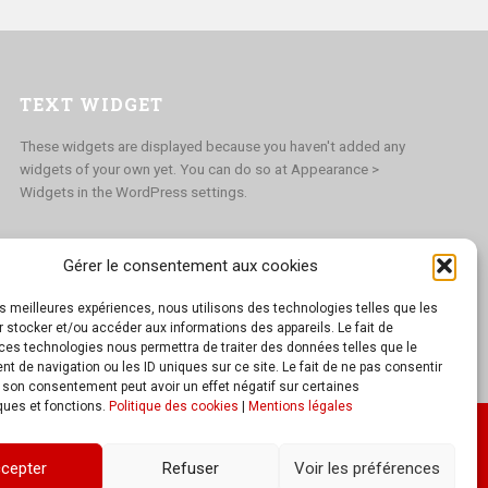
TEXT WIDGET
These widgets are displayed because you haven't added any
widgets of your own yet. You can do so at Appearance >
Widgets in the WordPress settings.
Gérer le consentement aux cookies
les meilleures expériences, nous utilisons des technologies telles que les
 stocker et/ou accéder aux informations des appareils. Le fait de
ces technologies nous permettra de traiter des données telles que le
 de navigation ou les ID uniques sur ce site. Le fait de ne pas consentir
r son consentement peut avoir un effet négatif sur certaines
ques et fonctions.
Politique des cookies
|
Mentions légales
cepter
Refuser
Voir les préférences