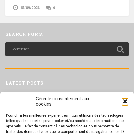
15/09/2023
0
SEARCH FORM
LATEST POSTS
Livret inaptitude
Gérer le consentement aux
Trac confédéral sur les situations de travail par forte chaleur
cookies
[Livret CGT] Changement climatique et travail : des leviers pour agir
Pour offrir les meilleures expériences, nous utilisons des technologies
Séance plénière du CESER du 23 juin 2026
telles que les cookies pour stocker et/ou accéder aux informations des
Tract UD 25 — Une nouvelle attaque contre nos droits : les arrêts
appareils. Le fait de consentir à ces technologies nous permettra de
maladie
traiter des données telles que le comportement de navigation ou les ID