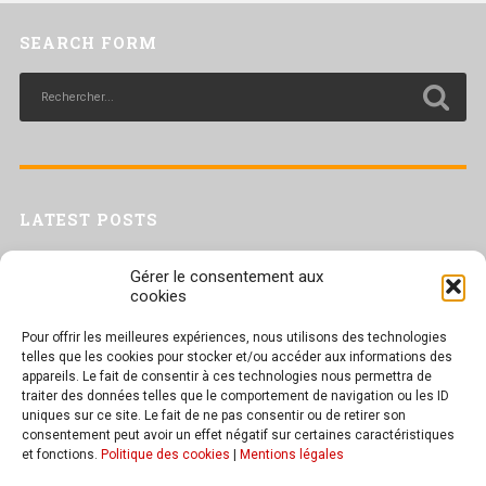
SEARCH FORM
LATEST POSTS
Livret inaptitude
Gérer le consentement aux
Trac confédéral sur les situations de travail par forte chaleur
cookies
[Livret CGT] Changement climatique et travail : des leviers pour agir
Pour offrir les meilleures expériences, nous utilisons des technologies
Séance plénière du CESER du 23 juin 2026
telles que les cookies pour stocker et/ou accéder aux informations des
Tract UD 25 — Une nouvelle attaque contre nos droits : les arrêts
appareils. Le fait de consentir à ces technologies nous permettra de
maladie
traiter des données telles que le comportement de navigation ou les ID
uniques sur ce site. Le fait de ne pas consentir ou de retirer son
consentement peut avoir un effet négatif sur certaines caractéristiques
et fonctions.
Politique des cookies
|
Mentions légales