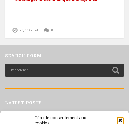
26/11/2024
0
SEARCH FORM
LATEST POSTS
Livret inaptitude
Gérer le consentement aux
Trac confédéral sur les situations de travail par forte chaleur
cookies
[Livret CGT] Changement climatique et travail : des leviers pour agir