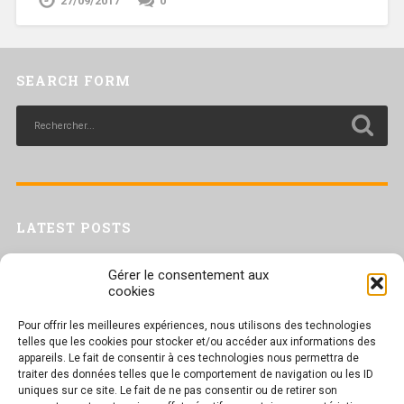
27/09/2017
0
SEARCH FORM
LATEST POSTS
Livret inaptitude
Gérer le consentement aux
Trac confédéral sur les situations de travail par forte chaleur
cookies
[Livret CGT] Changement climatique et travail : des leviers pour agir
Pour offrir les meilleures expériences, nous utilisons des technologies
Séance plénière du CESER du 23 juin 2026
telles que les cookies pour stocker et/ou accéder aux informations des
Tract UD 25 — Une nouvelle attaque contre nos droits : les arrêts
appareils. Le fait de consentir à ces technologies nous permettra de
maladie
traiter des données telles que le comportement de navigation ou les ID
uniques sur ce site. Le fait de ne pas consentir ou de retirer son