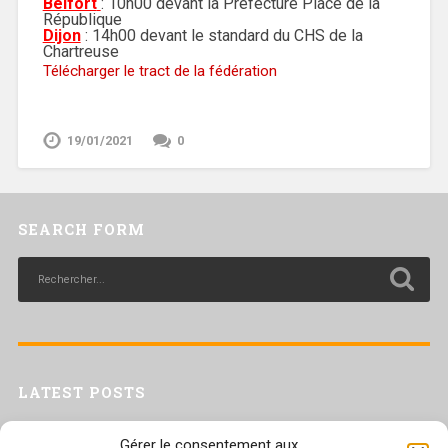
Belfort
: 10h00 devant la Préfecture Place de la
République
Dijon
: 14h00 devant le standard du CHS de la
Chartreuse
Télécharger le tract de la fédération
19/01/2021
0
SEARCH FORM
LATEST POSTS
Livret inaptitude
Gérer le consentement aux