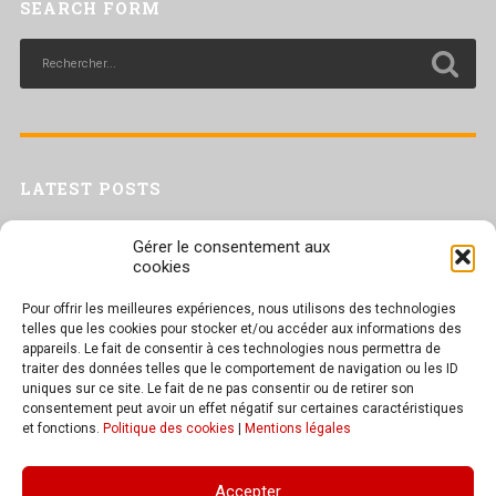
SEARCH FORM
LATEST POSTS
Livret inaptitude
Gérer le consentement aux
Trac confédéral sur les situations de travail par forte chaleur
cookies
[Livret CGT] Changement climatique et travail : des leviers pour agir
Pour offrir les meilleures expériences, nous utilisons des technologies
Séance plénière du CESER du 23 juin 2026
telles que les cookies pour stocker et/ou accéder aux informations des
Tract UD 25 — Une nouvelle attaque contre nos droits : les arrêts
appareils. Le fait de consentir à ces technologies nous permettra de
maladie
traiter des données telles que le comportement de navigation ou les ID
uniques sur ce site. Le fait de ne pas consentir ou de retirer son
consentement peut avoir un effet négatif sur certaines caractéristiques
et fonctions.
Politique des cookies
|
Mentions légales
TEXT WIDGET
Accepter