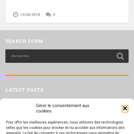
13/04/2018
0
SEARCH FORM
LATEST POSTS
Livret inaptitude
Gérer le consentement aux
Trac confédéral sur les situations de travail par forte chaleur
cookies
[Livret CGT] Changement climatique et travail : des leviers pour agir
Pour offrir les meilleures expériences, nous utilisons des technologies
Séance plénière du CESER du 23 juin 2026
telles que les cookies pour stocker et/ou accéder aux informations des
Tract UD 25 — Une nouvelle attaque contre nos droits : les arrêts
appareils. Le fait de consentir à ces technologies nous permettra de