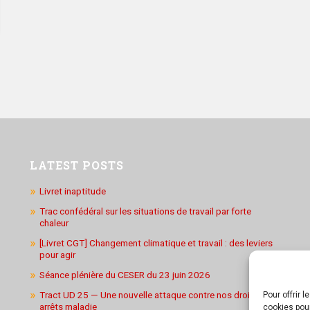
LATEST POSTS
Livret inaptitude
Trac confédéral sur les situations de travail par forte
chaleur
[Livret CGT] Changement climatique et travail : des leviers
pour agir
Séance plénière du CESER du 23 juin 2026
Tract UD 25 — Une nouvelle attaque contre nos droits : les
Pour offrir 
arrêts maladie
cookies pour