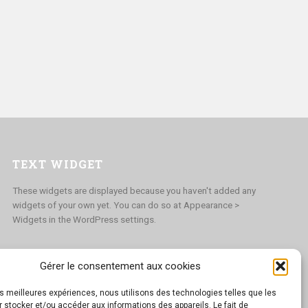
TEXT WIDGET
These widgets are displayed because you haven't added any
widgets of your own yet. You can do so at Appearance >
Widgets in the WordPress settings.
Gérer le consentement aux cookies
les meilleures expériences, nous utilisons des technologies telles que les
 stocker et/ou accéder aux informations des appareils. Le fait de