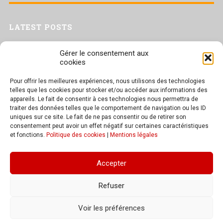
LATEST POSTS
Livret inaptitude
Gérer le consentement aux
Trac confédéral sur les situations de travail par forte chaleur
cookies
[Livret CGT] Changement climatique et travail : des leviers pour agir
Pour offrir les meilleures expériences, nous utilisons des technologies
Séance plénière du CESER du 23 juin 2026
telles que les cookies pour stocker et/ou accéder aux informations des
Tract UD 25 — Une nouvelle attaque contre nos droits : les arrêts
appareils. Le fait de consentir à ces technologies nous permettra de
maladie
traiter des données telles que le comportement de navigation ou les ID
uniques sur ce site. Le fait de ne pas consentir ou de retirer son
consentement peut avoir un effet négatif sur certaines caractéristiques
et fonctions.
Politique des cookies
|
Mentions légales
TEXT WIDGET
Accepter
These widgets are displayed because you haven't added any widgets of
your own yet. You can do so at Appearance > Widgets in the WordPress
Refuser
settings.
Voir les préférences
© 2026
CGT Bourgogne-Franche-Comté