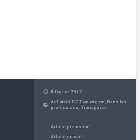
8 février 2017
Activités CGT en région
,
Dans les
professions
,
Transports
Article précédent
Article suivant