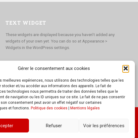
TEXT WIDGET
These widgets are displayed because you haven't added any
widgets of your own yet. You can do so at Appearance >
Widgets in the WordPress settings.
Gérer le consentement aux cookies
les meilleures expériences, nous utilisons des technologies telles que les
 stocker et/ou accéder aux informations des appareils. Le fait de
ces technologies nous permettra de traiter des données telles que le
 de navigation ou les ID uniques sur ce site. Le fait de ne pas consentir
r son consentement peut avoir un effet négatif sur certaines
ques et fonctions.
Politique des cookies
|
Mentions légales
cepter
Refuser
Voir les préférences