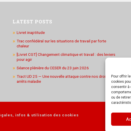
LATEST POSTS
Livret inaptitude
Trac confédéral sur les situations de travail par forte
chaleur
[Livret CGT] Changement climatique et travail : des leviers
pour agir
Séance plénière du CESER du 23 juin 2026
Tract UD 25 — Une nouvelle attaque contre nos droits : les
Pour offrir 
arrêts maladie
cookies pour
consentir à 
comportement
ou de retire
caractéristi
gales, infos & utilisation des cookies
Ac