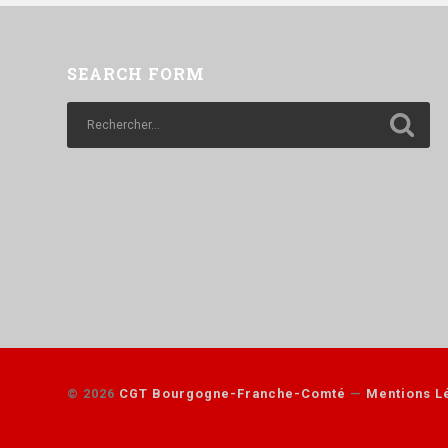
SEARCH FORM
© 2026
CGT Bourgogne-Franche-Comté
—
Mentions Lé