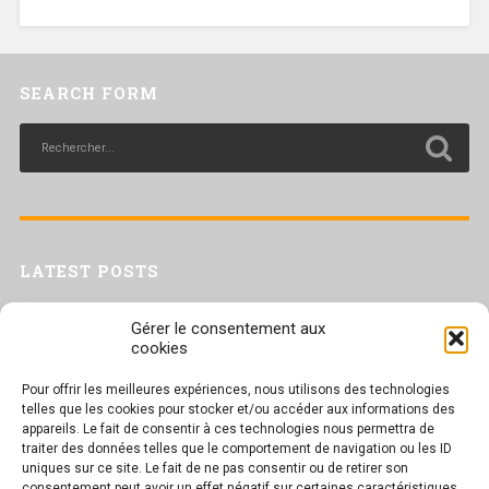
SEARCH FORM
LATEST POSTS
Livret inaptitude
Gérer le consentement aux
Trac confédéral sur les situations de travail par forte chaleur
cookies
[Livret CGT] Changement climatique et travail : des leviers pour agir
Pour offrir les meilleures expériences, nous utilisons des technologies
Séance plénière du CESER du 23 juin 2026
telles que les cookies pour stocker et/ou accéder aux informations des
Tract UD 25 — Une nouvelle attaque contre nos droits : les arrêts
appareils. Le fait de consentir à ces technologies nous permettra de
maladie
traiter des données telles que le comportement de navigation ou les ID
uniques sur ce site. Le fait de ne pas consentir ou de retirer son
consentement peut avoir un effet négatif sur certaines caractéristiques