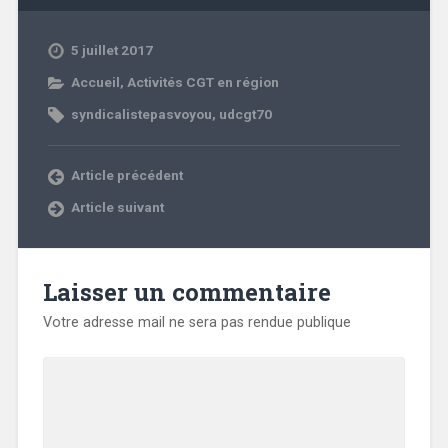
5 juillet 2017
Accueil
,
Activités CGT en région
syndicalistepasvoyou
,
udcgt70
Article précédent
Article suivant
Laisser un commentaire
Votre adresse mail ne sera pas rendue publique