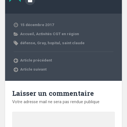
15 décembre 2017
Accueil
,
Activités CGT en région
défense
,
Gray
,
hopital
,
saint claude
Article précédent
Article suivant
Laisser un commentaire
Votre adresse mail ne sera pas rendue publique