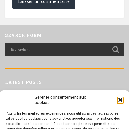
SEARCH FORM
LATEST POSTS
Livret inaptitude
Gérer le consentement aux
Trac confédéral sur les situations de travail par forte chaleur
cookies
[Livret CGT] Changement climatique et travail : des leviers pour agir
Pour offrir les meilleures expériences, nous utilisons des technologies
Séance plénière du CESER du 23 juin 2026
telles que les cookies pour stocker et/ou accéder aux informations des
Tract UD 25 — Une nouvelle attaque contre nos droits : les arrêts
appareils. Le fait de consentir à ces technologies nous permettra de
maladie