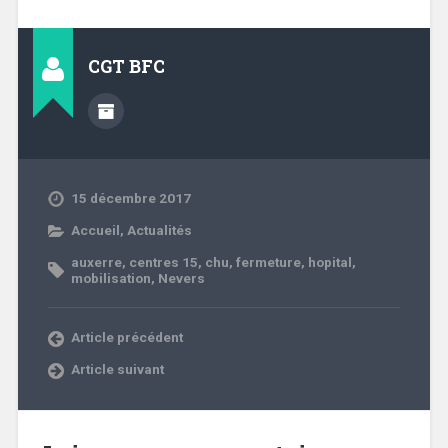
CGT BFC
15 décembre 2017
Accueil
,
Actualités
auxerre
,
centres 15
,
chu
,
fermeture
,
hopital
,
mobilisation
,
Nevers
Article précédent
Article suivant