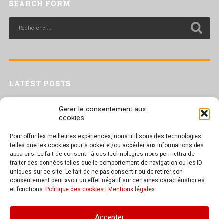
SEARCH FORM
LATEST POSTS
Livret inaptitude
Gérer le consentement aux
Trac confédéral sur les situations de travail par forte chaleur
cookies
[Livret CGT] Changement climatique et travail : des leviers pour agir
Pour offrir les meilleures expériences, nous utilisons des technologies
Séance plénière du CESER du 23 juin 2026
telles que les cookies pour stocker et/ou accéder aux informations des
Tract UD 25 — Une nouvelle attaque contre nos droits : les arrêts
appareils. Le fait de consentir à ces technologies nous permettra de
maladie
traiter des données telles que le comportement de navigation ou les ID
uniques sur ce site. Le fait de ne pas consentir ou de retirer son
consentement peut avoir un effet négatif sur certaines caractéristiques
et fonctions.
Politique des cookies
|
Mentions légales
TEXT WIDGET
Accepter