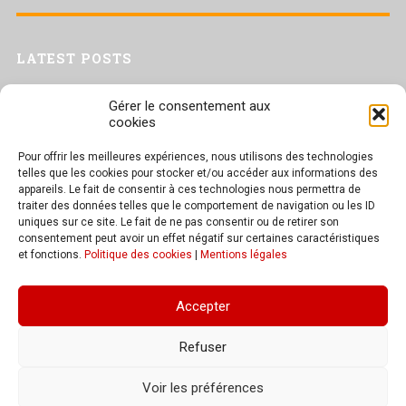
LATEST POSTS
Livret inaptitude
Gérer le consentement aux
Trac confédéral sur les situations de travail par forte chaleur
cookies
[Livret CGT] Changement climatique et travail : des leviers pour agir
Pour offrir les meilleures expériences, nous utilisons des technologies
Séance plénière du CESER du 23 juin 2026
telles que les cookies pour stocker et/ou accéder aux informations des
Tract UD 25 — Une nouvelle attaque contre nos droits : les arrêts
appareils. Le fait de consentir à ces technologies nous permettra de
maladie
traiter des données telles que le comportement de navigation ou les ID
uniques sur ce site. Le fait de ne pas consentir ou de retirer son
consentement peut avoir un effet négatif sur certaines caractéristiques
et fonctions.
Politique des cookies
|
Mentions légales
TEXT WIDGET
Accepter
These widgets are displayed because you haven't added any widgets of
your own yet. You can do so at Appearance > Widgets in the WordPress
Refuser
settings.
Voir les préférences
© 2026
CGT Bourgogne-Franche-Comté