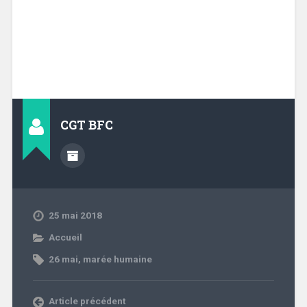
CGT BFC
25 mai 2018
Accueil
26 mai
,
marée humaine
Article précédent