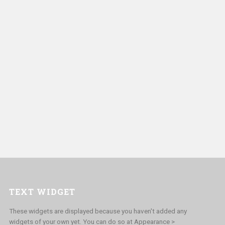
TEXT WIDGET
These widgets are displayed because you haven't added any
widgets of your own yet. You can do so at Appearance >