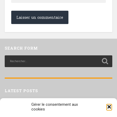
SEARCH FORM
LATEST POSTS
Livret inaptitude
Gérer le consentement aux
Trac confédéral sur les situations de travail par forte chaleur
cookies
[Livret CGT] Changement climatique et travail : des leviers pour agir