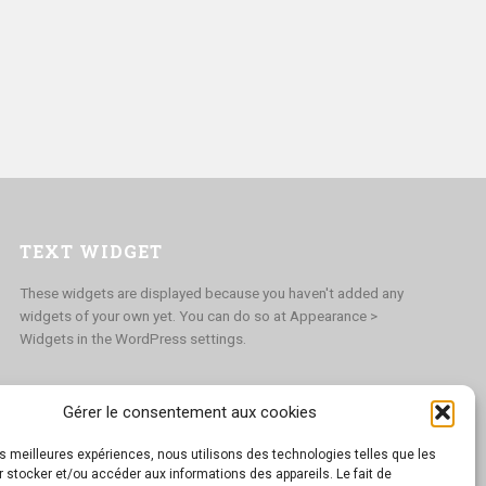
TEXT WIDGET
These widgets are displayed because you haven't added any
widgets of your own yet. You can do so at Appearance >
Widgets in the WordPress settings.
Gérer le consentement aux cookies
les meilleures expériences, nous utilisons des technologies telles que les
 stocker et/ou accéder aux informations des appareils. Le fait de