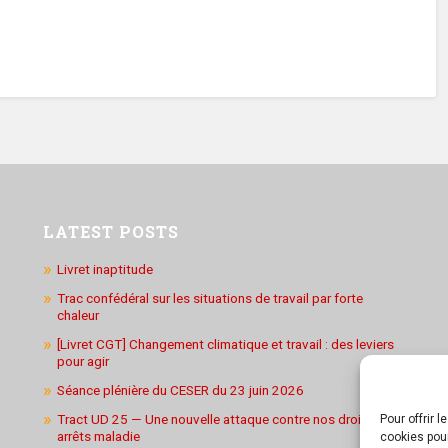
LATEST POSTS
Livret inaptitude
Trac confédéral sur les situations de travail par forte
chaleur
[Livret CGT] Changement climatique et travail : des leviers
pour agir
Séance plénière du CESER du 23 juin 2026
Tract UD 25 — Une nouvelle attaque contre nos droits : les
Pour offrir 
arrêts maladie
cookies pour