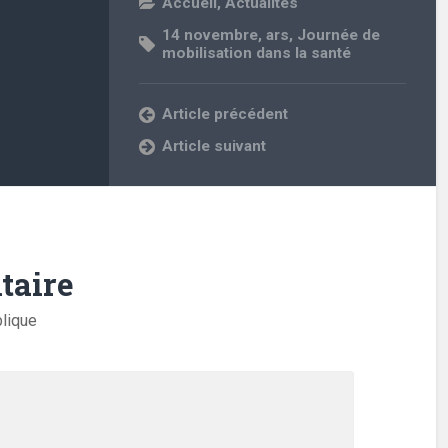
Accueil
,
Actualités
14 novembre
,
ars
,
Journée de
mobilisation dans la santé
Article précédent
Article suivant
taire
blique