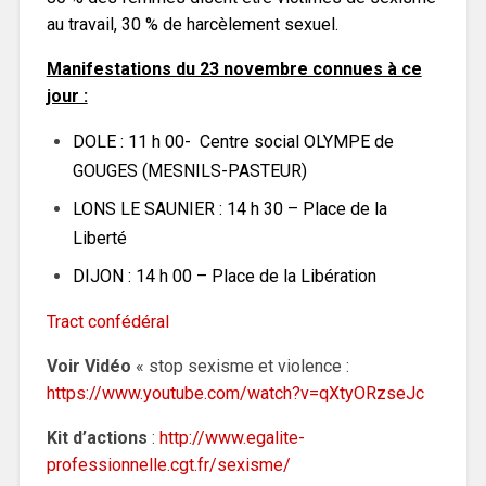
au travail, 30 % de harcèlement sexuel.
Manifestations du 23 novembre connues à ce
jour :
DOLE : 11 h 00- Centre social OLYMPE de
GOUGES (MESNILS-PASTEUR)
LONS LE SAUNIER : 14 h 30 – Place de la
Liberté
DIJON : 14 h 00 – Place de la Libération
Tract confédéral
Voir Vidéo
« stop sexisme et violence :
https://www.youtube.com/watch?v=qXtyORzseJc
Kit d’actions
:
http://www.egalite-
professionnelle.cgt.fr/sexisme/