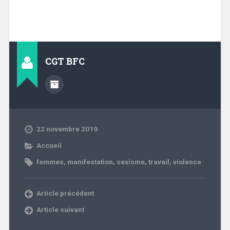
CGT BFC
22 novembre 2019
Accueil
femmes
,
manifestation
,
sexisme
,
travail
,
violence
Article précédent
Article suivant