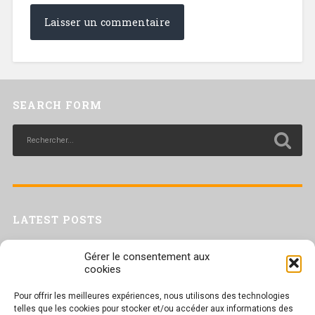
SEARCH FORM
LATEST POSTS
Livret inaptitude
Gérer le consentement aux
Trac confédéral sur les situations de travail par forte chaleur
cookies
[Livret CGT] Changement climatique et travail : des leviers pour agir
Pour offrir les meilleures expériences, nous utilisons des technologies
Séance plénière du CESER du 23 juin 2026
telles que les cookies pour stocker et/ou accéder aux informations des