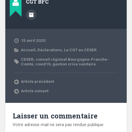
CGT BFC
15 avril 2020
Accueil
,
Déclarations
,
La CGT au CESER
CESER
,
conseil régional Bourgogne-Franche-
Comté
,
covid19
,
gestion crise sanitaire
Article précédent
Article suivant
Laisser un commentaire
Votre adresse mail ne sera pas rendue publique