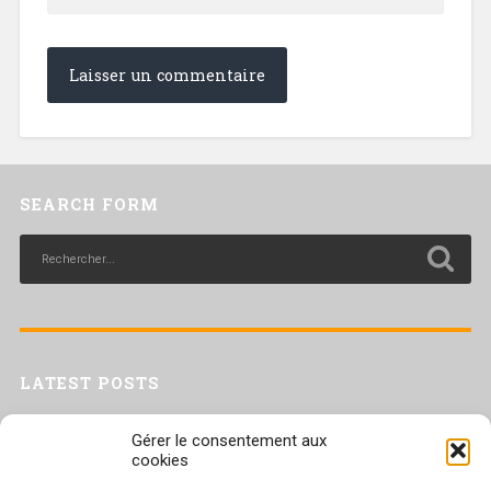
SEARCH FORM
LATEST POSTS
Livret inaptitude
Gérer le consentement aux
Trac confédéral sur les situations de travail par forte chaleur
cookies
[Livret CGT] Changement climatique et travail : des leviers pour agir