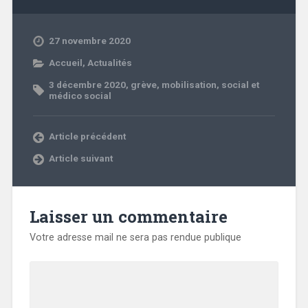
27 novembre 2020
Accueil
,
Actualités
3 décembre 2020
,
grève
,
mobilisation
,
social et
médico social
Article précédent
Article suivant
Laisser un commentaire
Votre adresse mail ne sera pas rendue publique