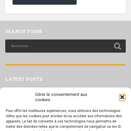
SEARCH FORM
LATEST POSTS
Livret inaptitude
Gérer le consentement aux
Trac confédéral sur les situations de travail par forte chaleur
cookies
[Livret CGT] Changement climatique et travail : des leviers pour agir
Pour offrir les meilleures expériences, nous utilisons des technologies
Séance plénière du CESER du 23 juin 2026
telles que les cookies pour stocker et/ou accéder aux informations des
Tract UD 25 — Une nouvelle attaque contre nos droits : les arrêts
appareils. Le fait de consentir à ces technologies nous permettra de
maladie
traiter des données telles que le comportement de navigation ou les ID