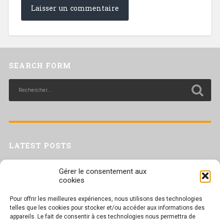
SEARCH FORM
LATEST POSTS
Livret inaptitude
Gérer le consentement aux
Trac confédéral sur les situations de travail par forte chaleur
cookies
[Livret CGT] Changement climatique et travail : des leviers pour agir
Pour offrir les meilleures expériences, nous utilisons des technologies
Séance plénière du CESER du 23 juin 2026
telles que les cookies pour stocker et/ou accéder aux informations des
Tract UD 25 — Une nouvelle attaque contre nos droits : les arrêts
appareils. Le fait de consentir à ces technologies nous permettra de