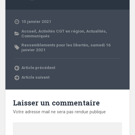
15 janvier 2021
Accueil
,
Activités CGT en région
,
Actualités
,
Communiqués
Rassemblements pour les libertés
,
samedi 16
janvier 2021
Article précédent
Article suivant
Laisser un commentaire
Votre adresse mail ne sera pas rendue publique