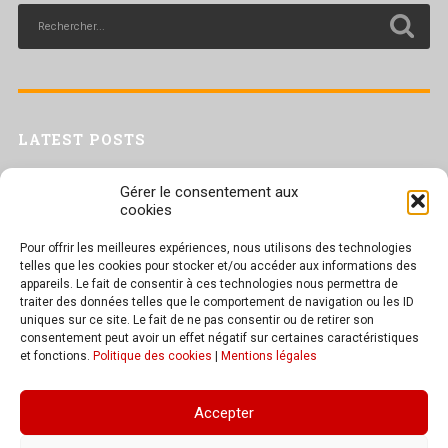
LATEST POSTS
Livret inaptitude
Gérer le consentement aux
Trac confédéral sur les situations de travail par forte chaleur
cookies
[Livret CGT] Changement climatique et travail : des leviers pour agir
Pour offrir les meilleures expériences, nous utilisons des technologies
Séance plénière du CESER du 23 juin 2026
telles que les cookies pour stocker et/ou accéder aux informations des
Tract UD 25 — Une nouvelle attaque contre nos droits : les arrêts
appareils. Le fait de consentir à ces technologies nous permettra de
maladie
traiter des données telles que le comportement de navigation ou les ID
uniques sur ce site. Le fait de ne pas consentir ou de retirer son
consentement peut avoir un effet négatif sur certaines caractéristiques
et fonctions.
Politique des cookies
|
Mentions légales
TEXT WIDGET
Accepter
These widgets are displayed because you haven't added any widgets of