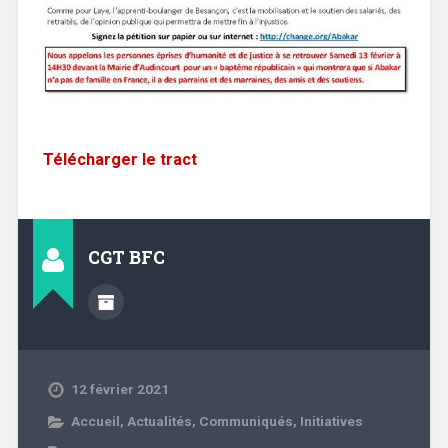
Télécharger le tract
CGT BFC
12 février 2021
Accueil
,
Actualités
,
Communiqués
,
Initiatives