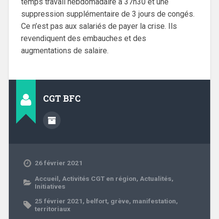
temps travail hebdomadaire à 37h30 et une
suppression supplémentaire de 3 jours de congés.
Ce n’est pas aux salariés de payer la crise. Ils
revendiquent des embauches et des
augmentations de salaire.
CGT BFC
26 février 2021
Accueil
,
Activités CGT en région
,
Actualités
,
Initiatives
25 février 2021
,
belfort
,
grève
,
manifestation
,
territoriaux