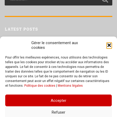
LATEST POSTS
Livret inaptitude
Gérer le consentement aux
Trac confédéral sur les situations de travail par forte chaleur
cookies
[Livret CGT] Changement climatique et travail : des leviers pour agir
Pour offrir les meilleures expériences, nous utilisons des technologies
Séance plénière du CESER du 23 juin 2026
telles que les cookies pour stocker et/ou accéder aux informations des
Tract UD 25 — Une nouvelle attaque contre nos droits : les arrêts
appareils. Le fait de consentir à ces technologies nous permettra de
maladie
traiter des données telles que le comportement de navigation ou les ID
uniques sur ce site. Le fait de ne pas consentir ou de retirer son
consentement peut avoir un effet négatif sur certaines caractéristiques
et fonctions.
Politique des cookies
|
Mentions légales
TEXT WIDGET
Accepter
These widgets are displayed because you haven't added any widgets of
your own yet. You can do so at Appearance > Widgets in the WordPress
Refuser
settings.