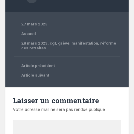
27 mars 2023
Accueil
28 mars 2023
,
cgt
,
grève
,
manifestation
,
réforme
des retraites
Article précédent
Article suivant
Laisser un commentaire
Votre adresse mail ne sera pas rendue publique