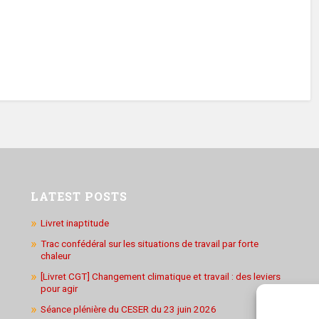
LATEST POSTS
Livret inaptitude
Trac confédéral sur les situations de travail par forte
chaleur
[Livret CGT] Changement climatique et travail : des leviers
pour agir
Séance plénière du CESER du 23 juin 2026