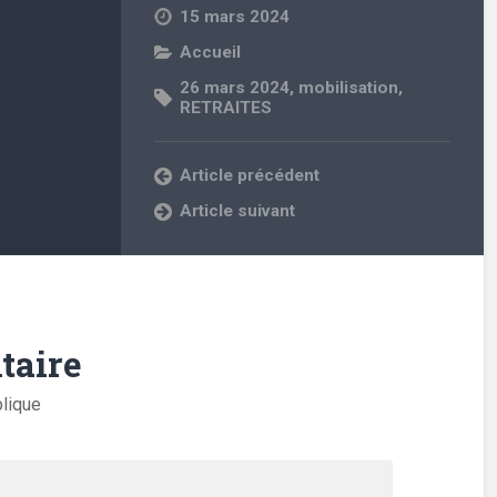
15 mars 2024
Accueil
26 mars 2024
,
mobilisation
,
RETRAITES
Article précédent
Article suivant
taire
blique