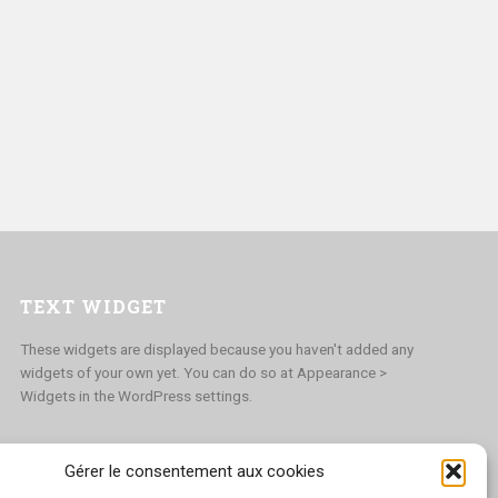
TEXT WIDGET
These widgets are displayed because you haven't added any
widgets of your own yet. You can do so at Appearance >
Widgets in the WordPress settings.
Gérer le consentement aux cookies