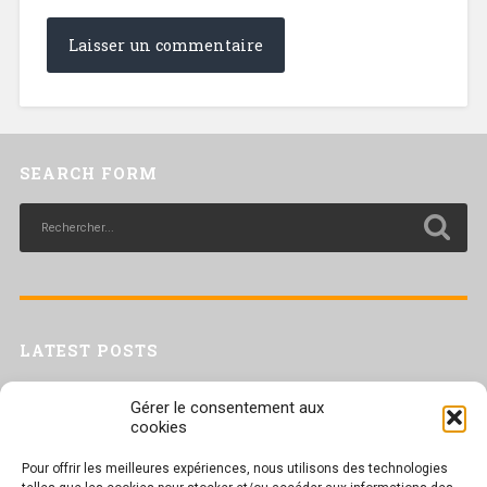
SEARCH FORM
LATEST POSTS
Livret inaptitude
Gérer le consentement aux
Trac confédéral sur les situations de travail par forte chaleur
cookies
[Livret CGT] Changement climatique et travail : des leviers pour agir
Pour offrir les meilleures expériences, nous utilisons des technologies
Séance plénière du CESER du 23 juin 2026