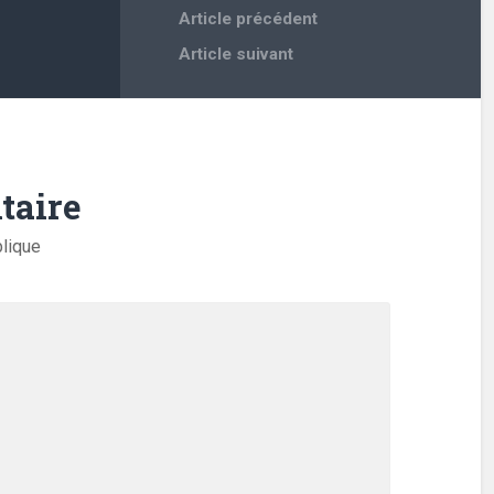
Article précédent
Article suivant
taire
blique