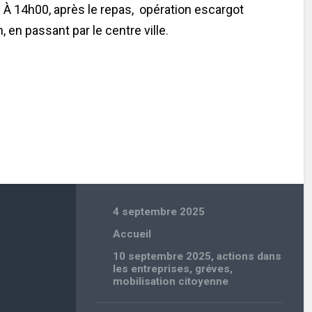
. À 14h00, après le repas, opération escargot
, en passant par le centre ville
.
4 septembre 2025
Accueil
10 septembre 2025
,
actions dans
les entreprises
,
gréves
,
mobilisation citoyenne