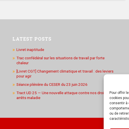
LATEST POSTS
Livret inaptitude
Trac confédéral sur les situations de travail par forte
chaleur
[Livret CGT] Changement climatique et travail : des leviers
pour agir
Séance plénière du CESER du 23 juin 2026
Tract UD 25 — Une nouvelle attaque contre nos droits : les
Pour offrir 
arrêts maladie
cookies pour
consentir à 
comportement
ou de retire
caractéristi