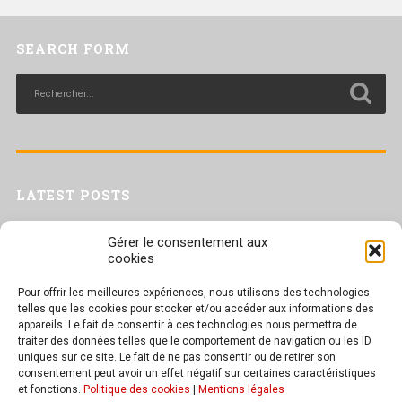
SEARCH FORM
LATEST POSTS
Livret inaptitude
Gérer le consentement aux
Trac confédéral sur les situations de travail par forte chaleur
cookies
[Livret CGT] Changement climatique et travail : des leviers pour agir
Pour offrir les meilleures expériences, nous utilisons des technologies
Séance plénière du CESER du 23 juin 2026
telles que les cookies pour stocker et/ou accéder aux informations des
Tract UD 25 — Une nouvelle attaque contre nos droits : les arrêts
appareils. Le fait de consentir à ces technologies nous permettra de
maladie
traiter des données telles que le comportement de navigation ou les ID
uniques sur ce site. Le fait de ne pas consentir ou de retirer son
consentement peut avoir un effet négatif sur certaines caractéristiques
et fonctions.
Politique des cookies
|
Mentions légales