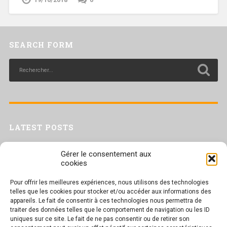
SEARCH FORM
LATEST POSTS
Livret inaptitude
Gérer le consentement aux
Trac confédéral sur les situations de travail par forte chaleur
cookies
[Livret CGT] Changement climatique et travail : des leviers pour agir
Pour offrir les meilleures expériences, nous utilisons des technologies
Séance plénière du CESER du 23 juin 2026
telles que les cookies pour stocker et/ou accéder aux informations des
Tract UD 25 — Une nouvelle attaque contre nos droits : les arrêts
appareils. Le fait de consentir à ces technologies nous permettra de
maladie
traiter des données telles que le comportement de navigation ou les ID
uniques sur ce site. Le fait de ne pas consentir ou de retirer son