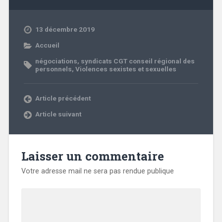
13 décembre 2019
Accueil
négociations
,
syndicats CGT conseil régional des
personnels
,
Violences sexistes et sexuelles
Article précédent
Article suivant
Laisser un commentaire
Votre adresse mail ne sera pas rendue publique