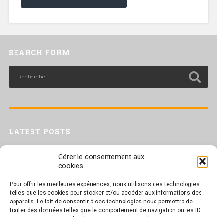
SEARCH FORM
LATEST POSTS
Livret inaptitude
Gérer le consentement aux
Trac confédéral sur les situations de travail par forte chaleur
cookies
[Livret CGT] Changement climatique et travail : des leviers pour agir
Pour offrir les meilleures expériences, nous utilisons des technologies
Séance plénière du CESER du 23 juin 2026
telles que les cookies pour stocker et/ou accéder aux informations des
Tract UD 25 — Une nouvelle attaque contre nos droits : les arrêts
appareils. Le fait de consentir à ces technologies nous permettra de
maladie
traiter des données telles que le comportement de navigation ou les ID