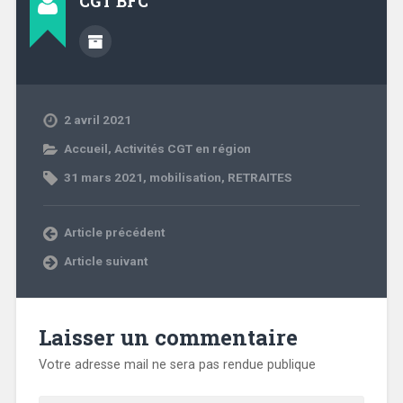
CGT BFC
2 avril 2021
Accueil
,
Activités CGT en région
31 mars 2021
,
mobilisation
,
RETRAITES
Article précédent
Article suivant
Laisser un commentaire
Votre adresse mail ne sera pas rendue publique