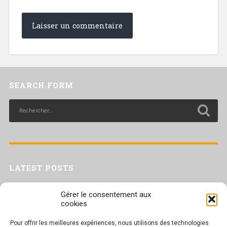
SEARCH FORM
LATEST POSTS
Livret inaptitude
Gérer le consentement aux
Trac confédéral sur les situations de travail par forte chaleur
cookies
[Livret CGT] Changement climatique et travail : des leviers pour agir
Pour offrir les meilleures expériences, nous utilisons des technologies
Séance plénière du CESER du 23 juin 2026