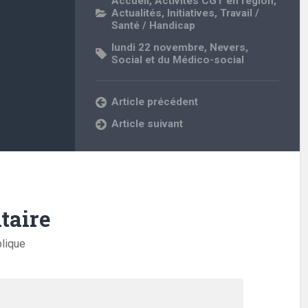
Accueil
,
Activités CGT en région
,
Actualités
,
Initiatives
,
Travail /
Santé / Handicap
lundi 22 novembre
,
Nevers
,
Social et du Médico-social
Article précédent
Article suivant
taire
blique