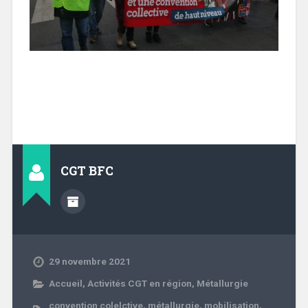
CGT BFC
29 novembre 2021
Accueil
,
Activités CGT en région
,
Métallurgie
convention colelctive
,
métallurgie
,
mobilisation
,