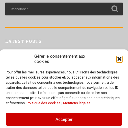
LATEST POSTS
Livret inaptitude
Gérer le consentement aux
Trac confédéral sur les situations de travail par forte chaleur
cookies
[Livret CGT] Changement climatique et travail : des leviers pour agir
Pour offrir les meilleures expériences, nous utilisons des technologies
Séance plénière du CESER du 23 juin 2026
telles que les cookies pour stocker et/ou accéder aux informations des
Tract UD 25 — Une nouvelle attaque contre nos droits : les arrêts
appareils. Le fait de consentir à ces technologies nous permettra de
maladie
traiter des données telles que le comportement de navigation ou les ID
uniques sur ce site. Le fait de ne pas consentir ou de retirer son
consentement peut avoir un effet négatif sur certaines caractéristiques
et fonctions.
Politique des cookies
|
Mentions légales
TEXT WIDGET
Accepter
These widgets are displayed because you haven't added any widgets of