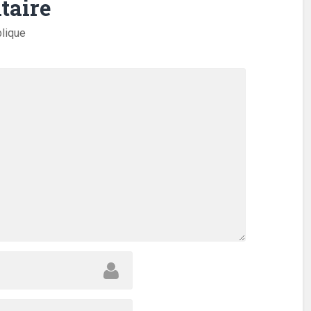
taire
blique