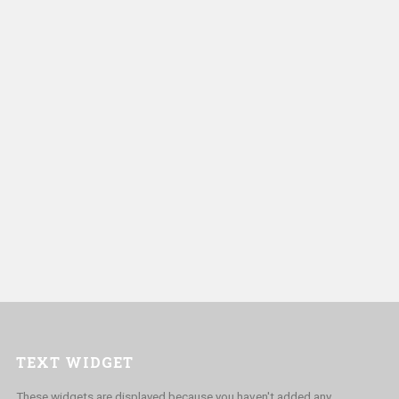
TEXT WIDGET
These widgets are displayed because you haven't added any