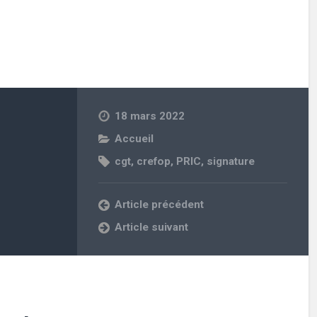
18 mars 2022
Accueil
cgt
,
crefop
,
PRIC
,
signature
Article précédent
Article suivant