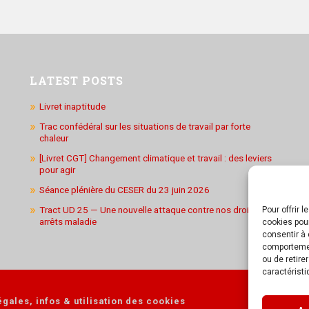
LATEST POSTS
Livret inaptitude
Trac confédéral sur les situations de travail par forte
chaleur
[Livret CGT] Changement climatique et travail : des leviers
pour agir
Séance plénière du CESER du 23 juin 2026
Tract UD 25 — Une nouvelle attaque contre nos droits : les
Pour offrir 
arrêts maladie
cookies pour
consentir à 
comportement
ou de retire
caractéristi
gales, infos & utilisation des cookies