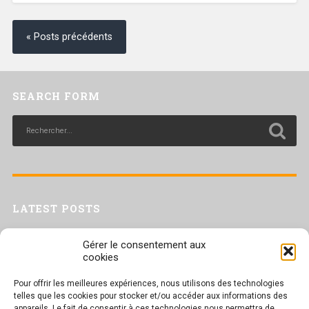
« Posts précédents
SEARCH FORM
LATEST POSTS
Livret inaptitude
Gérer le consentement aux
Trac confédéral sur les situations de travail par forte chaleur
cookies
[Livret CGT] Changement climatique et travail : des leviers pour agir
Pour offrir les meilleures expériences, nous utilisons des technologies
Séance plénière du CESER du 23 juin 2026
telles que les cookies pour stocker et/ou accéder aux informations des
Tract UD 25 — Une nouvelle attaque contre nos droits : les arrêts
appareils. Le fait de consentir à ces technologies nous permettra de